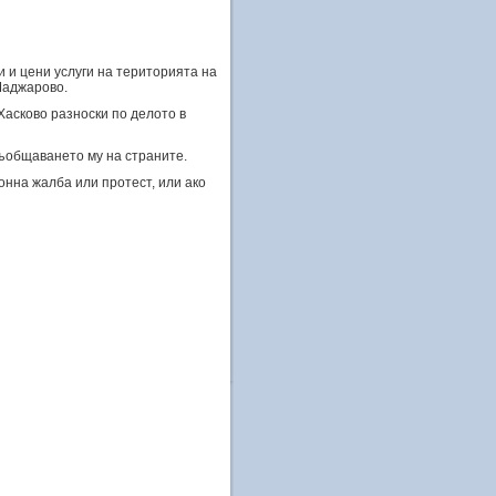
и цени услуги на територията на
Маджарово.
асково разноски по делото в
ъобщаването му на страните.
онна жалба или протест, или ако