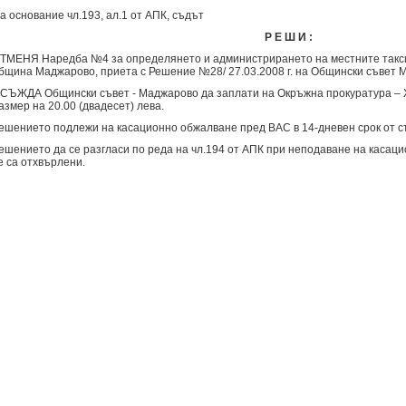
а основание чл.193, ал.1 от АПК, съдът
Р Е Ш И :
ТМЕНЯ Наредба №4 за определянето и администрирането на местните такси 
бщина Маджарово, приета с Решение №28/ 27.03.2008 г. на Общински съвет 
СЪЖДА Общински съвет - Маджарово да заплати на Окръжна прокуратура – Х
азмер на 20.00 (двадесет) лева.
ешението подлежи на касационно обжалване пред ВАС в 14-дневен срок от с
ешението да се разгласи по реда на чл.194 от АПК при неподаване на касаци
е са отхвърлени.