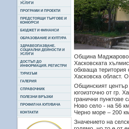
УСЛУГИ
ПРОГРАМИ И ПРОЕКТИ
ПРЕДСТОЯЩИ ТЪРГОВЕ И
КОНКУРСИ
БЮДЖЕТ И ФИНАНСИ
ОБРАЗОВАНИЕ И КУЛТУРА
ЗДРАВЕОПАЗВАНЕ.
СОЦИАЛНИ ДЕЙНОСТИ И
УСЛУГИ
Община Маджарово 
ДОСТЪП ДО
Хасковската хълмис
ИНФОРМАЦИЯ. РЕГИСТРИ
обхваща територия о
ТУРИЗЪМ
Хасковска област. О
ГАЛЕРИЯ
Общинският център 
СПРАВОЧНИК
югоизточно от гр. Х
ПОЛЕЗНИ ВРЪЗКИ
гранични пунктове с
ПРОФИЛ НА КУПУВАЧА
Ново село - на 56 к
Черно море – 200 км
КОНТАКТИ
Значението на селс
голямо, но то е от 