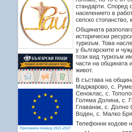
стандарти. Според 
населението в рабо
селско стопанство, 
Общината разполага
исторически ресурси
туризъм. Това насл
у българските и чуж
този вид туризъм и
части на общината и
живот.
В състава на община
Маджарово, с. Румел
Сеноклас, с. Тополов
Голяма Долина, с. Г
Главанак, с. Долно 
Воден, с. Малко Бря
Телефонни кодове н
Програмен период 2021-2027