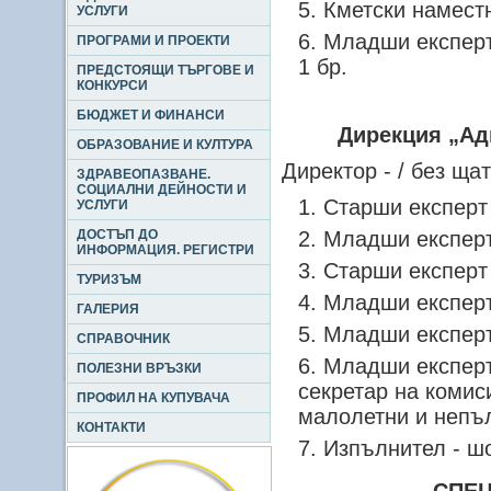
Кметски наместн
УСЛУГИ
Младши експерт
ПРОГРАМИ И ПРОЕКТИ
1 бр.
ПРЕДСТОЯЩИ ТЪРГОВЕ И
КОНКУРСИ
БЮДЖЕТ И ФИНАНСИ
Дирекция „Ад
ОБРАЗОВАНИЕ И КУЛТУРА
Директор - / без ща
ЗДРАВЕОПАЗВАНЕ.
СОЦИАЛНИ ДЕЙНОСТИ И
Старши експерт 
УСЛУГИ
ДОСТЪП ДО
Младши експерт
ИНФОРМАЦИЯ. РЕГИСТРИ
Старши експерт
ТУРИЗЪМ
Младши експерт
ГАЛЕРИЯ
Младши експерт 
СПРАВОЧНИК
Младши експерт
ПОЛЕЗНИ ВРЪЗКИ
секретар на комис
ПРОФИЛ НА КУПУВАЧА
малолетни и непъл
КОНТАКТИ
Изпълнител - шо