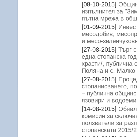
[08-10-2015]
Общин
изпълнител за "Зи
пътна мрежа в общи
[01-09-2015]
Инвес
месодобив, месопр
и месо-зеленчукови
[27-08-2015]
Търг с
една стопанска го
храсти/, публична 
Поляна и с. Малко
[27-08-2015]
Процед
стопанисването, п
– публична общинск
язовири и водоеми
[14-08-2015]
Обявл
комисии за сключв
ползватели за раз
стопанската 2015/2