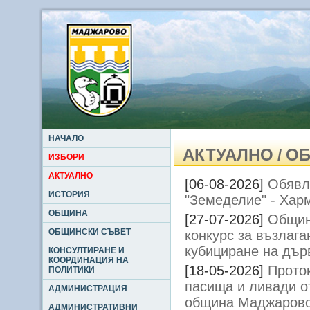
НАЧАЛО
АКТУАЛНО
ОБ
/
ИЗБОРИ
АКТУАЛНО
[06-08-2026]
Обявл
ИСТОРИЯ
"Земеделие" - Ха
ОБЩИНА
[27-07-2026]
Общин
ОБЩИНСКИ СЪВЕТ
конкурс за възлага
кубициране на дърв
КОНСУЛТИРАНЕ И
КООРДИНАЦИЯ НА
[18-05-2026]
Прото
ПОЛИТИКИ
пасища и ливади 
АДМИНИСТРАЦИЯ
община Маджаров
АДМИНИСТРАТИВНИ