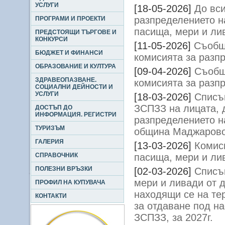
УСЛУГИ
[18-05-2026]
До вси
разпределението н
ПРОГРАМИ И ПРОЕКТИ
пасища, мери и ли
ПРЕДСТОЯЩИ ТЪРГОВЕ И
КОНКУРСИ
[11-05-2026]
Съобщ
БЮДЖЕТ И ФИНАНСИ
комисията за разп
ОБРАЗОВАНИЕ И КУЛТУРА
[09-04-2026]
Съобщ
ЗДРАВЕОПАЗВАНЕ.
комисията за разп
СОЦИАЛНИ ДЕЙНОСТИ И
УСЛУГИ
[18-03-2026]
Списъц
ЗСПЗЗ на лицата, 
ДОСТЪП ДО
ИНФОРМАЦИЯ. РЕГИСТРИ
разпределението н
ТУРИЗЪМ
община Маджарово 
ГАЛЕРИЯ
[13-03-2026]
Комис
СПРАВОЧНИК
пасища, мери и ли
ПОЛЕЗНИ ВРЪЗКИ
[02-03-2026]
Списъ
мери и ливади от 
ПРОФИЛ НА КУПУВАЧА
находящи се на те
КОНТАКТИ
за отдаване под на
ЗСПЗЗ, за 2027г.