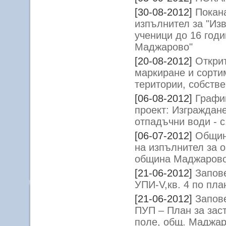
[30-08-2012]
Покана
изпълнител за "Из
ученици до 16 годи
Маджарово"
[20-08-2012]
Открит
маркиране и сорти
територии, собств
[06-08-2012]
Графи
проект: Изграждан
отпадъчни води - 
[06-07-2012]
Общин
на изпълнител за 
община Маджарово
[21-06-2012]
Запов
УПИ-V,кв. 4 по пл
[21-06-2012]
Запов
ПУП – План за заст
поле, общ. Маджа