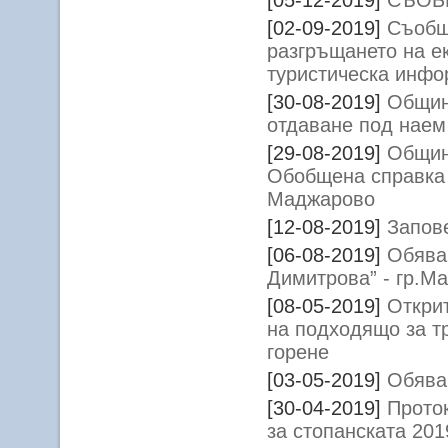
[05-12-2019]
СЪОБ
[02-09-2019]
Съобщ
разгръщането на е
туристическа инфо
[30-08-2019]
Общин
отдаване под наем
[29-08-2019]
Общин
Обобщена справка 
Маджарово
[12-08-2019]
Запов
[06-08-2019]
Обява 
Димитрова” - гр.М
[08-05-2019]
Открит
на подходящо за т
горене
[03-05-2019]
Обява 
[30-04-2019]
Прото
за стопанската 201