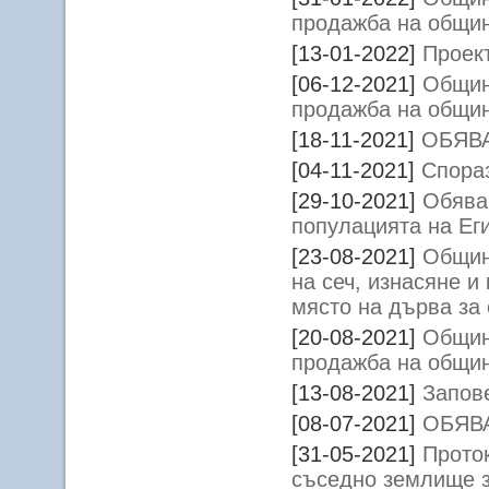
продажба на общин
[13-01-2022]
Проект
[06-12-2021]
Общин
продажба на общин
[18-11-2021]
ОБЯВА
[04-11-2021]
Спора
[29-10-2021]
Обява
популацията на Ег
[23-08-2021]
Общин
на сеч, изнасяне 
място на дърва за 
[20-08-2021]
Общин
продажба на общин
[13-08-2021]
Запове
[08-07-2021]
ОБЯВ
[31-05-2021]
Прото
съседно землище з