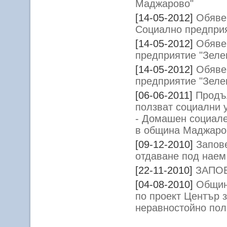
Маджарово"
[14-05-2012]
Обявен
Социално предприя
[14-05-2012]
Обяве
предприятие "Зеле
[14-05-2012]
Обяве
предприятие "Зеле
[06-06-2011]
Продъ
ползват социални 
- Домашен социале
в община Маджаро
[09-12-2010]
Запове
отдаване под наем
[22-11-2010]
ЗАПО
[04-08-2010]
Общин
по проект Център з
неравностойно пол