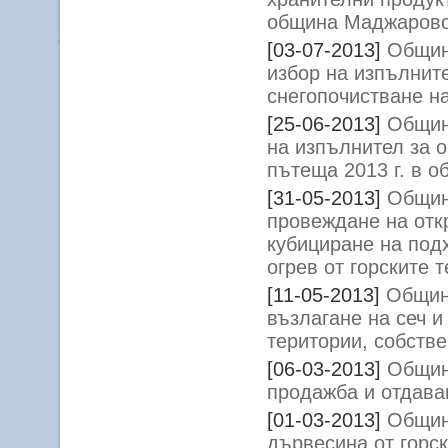
община Маджарово
[03-07-2013]
Общин
избор на изпълнит
снегопочистване н
[25-06-2013]
Общин
на изпълнител за 
пътеща 2013 г. в 
[31-05-2013]
Общин
провеждане на откр
кубициране на под
огрев от горските
[11-05-2013]
Общин
възлагане на сеч и
територии, собств
[06-03-2013]
Общин
продажба и отдава
[01-03-2013]
Общин
дървесина от горс