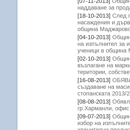
[07-11-2013]
Общин
наддаване за прод
[18-10-2013]
След 
насаждения и дърве
община Маджарово
[04-10-2013]
Общин
на изпълнител за 
ученици в община
[02-10-2013]
Общин
възлагане на марки
територии, собств
[16-08-2013]
ОБЯВЛ
създаване на маси
стопанската 2013/
[08-08-2013]
Обявл
гр.Харманли, офи
[09-07-2013]
Общин
избор на изпълнит
хранителни продук