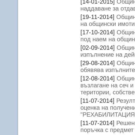
[14-01-2015]
Общин
наддаване за отда
[19-11-2014]
Общин
на общински имоти
[17-10-2014]
Общин
под наем на общин
[02-09-2014]
Общин
изпълнение на дей
[29-08-2014]
Общин
обявява изпълнител
[12-08-2014]
Общин
възлагане на сеч и
територии, собств
[11-07-2014]
Резулт
оценка на получен
"РЕХАБИЛИТАЦИЯ
[11-07-2014]
Решен
поръчка с предм