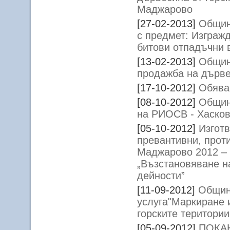
Маджарово
[27-02-2013]
Общин
с предмет: Изграж
битови отпадъчни 
[13-02-2013]
Общин
продажба на дърв
[17-10-2012]
Обява
[08-10-2012]
Общин
на РИОСВ - Хаско
[05-10-2012]
Изготв
превантивни, прот
Маджарово 2012 – 2
„Възстановяване н
дейности”
[11-09-2012]
Общин
услуга"Маркиране 
горските територи
[05-09-2012]
ПОКА