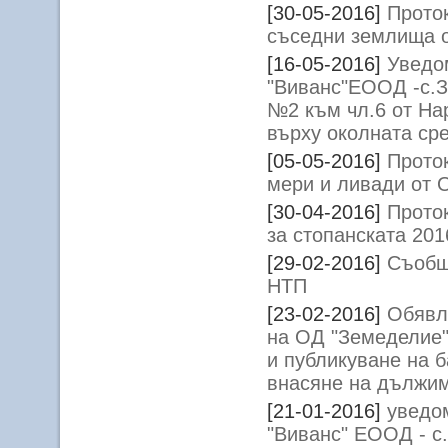
[30-05-2016]
Прото
съседни землища 
[16-05-2016]
Уведо
"Виванс"ЕООД -с.З
№2 към чл.6 от На
върху околната ср
[05-05-2016]
Прото
мери и ливади от
[30-04-2016]
Прото
за стопанската 20
[29-02-2016]
Съобщ
НТП
[23-02-2016]
Обявл
на ОД "Земеделие" 
и публикуване на 
внасяне на дължим
[21-01-2016]
уведо
"Виванс" ЕООД - с