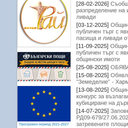
[28-02-2026]
Съобщ
разпределение на 
ливади
[03-12-2025]
Общин
публичен търг с яв
пасища и ливади о
[11-09-2025]
Общин
публичен търг с я
общински имоти
[25-08-2025]
ОБЯВ
[15-08-2025]
Обявл
"Земеделие" - Ха
[13-08-2025]
Общин
конкурс за възлага
кубициране на дър
[14-07-2025]
Запов
РД09-679/27.06.202
затревените площи
Програмен период 2021-2027