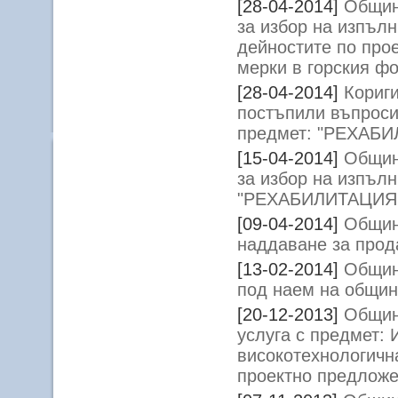
[28-04-2014]
Общин
за избор на изпъл
дейностите по про
мерки в горския ф
[28-04-2014]
Кориги
постъпили въпроси 
предмет: "РЕХАБ
[15-04-2014]
Общин
за избор на изпъл
"РЕХАБИЛИТАЦИЯ
[09-04-2014]
Общин
наддаване за прод
[13-02-2014]
Общин
под наем на общин
[20-12-2013]
Общин
услуга с предмет: 
високотехнологичн
проектно предлож