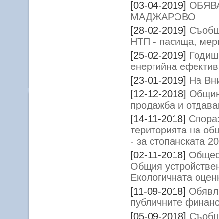
[03-04-2019]
ОБЯВ
МАДЖАРОВО
[28-02-2019]
Съобщ
НТП - пасища, мер
[25-02-2019]
Годише
енергийна ефективн
[23-01-2019]
На Вн
[12-12-2018]
Общин
продажба и отдава
[14-11-2018]
Спора
територията на об
- за стопанската 20
[02-11-2018]
Общес
Общия устройстве
Екологичната оцен
[11-09-2018]
Обявле
публичните финан
[05-09-2018]
Съобщ