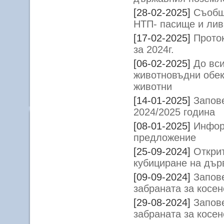
[28-02-2025]
Съобщ
НТП- пасище и ли
[17-02-2025]
Проток
за 2024г.
[06-02-2025]
До вс
животновъдни обек
животни
[14-01-2025]
Запове
2024/2025 година
[08-01-2025]
Инфор
предложение
[25-09-2024]
Открит
кубициране на дър
[09-09-2024]
Запов
забраната за косен
[29-08-2024]
Запов
забраната за косен