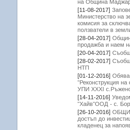
на Община Маджа
[11-08-2017]
Запов
Министерство на з
комисия за сключв
ползватели в зем
[28-04-2017]
Общин
продажба и наем 
[20-04-2017]
Съобщ
[28-02-2017]
Съобщ
НТП
[01-12-2016]
Oбява
"Реконструкция на
УПИ ХХХІ с.Ръжен
[14-11-2016]
Уведо
"Хайв"ООД - с. Бо
[26-10-2016]
ОБЩИ
достъп до инвести
кладенец за напоя