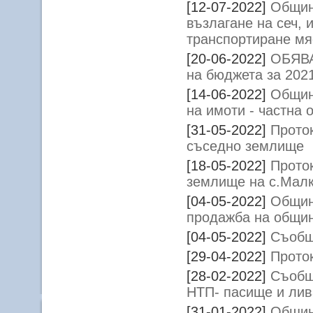
[12-07-2022]
Общин
възлагане на сеч, 
транспортиране мя
[20-06-2022]
ОБЯВА
на бюджета за 2021
[14-06-2022]
Общин
на имоти - частна 
[31-05-2022]
Прото
съседно землище
[18-05-2022]
Прото
землище на с.Мал
[04-05-2022]
Общин
продажба на общин
[04-05-2022]
Съобщ
[29-04-2022]
Прото
[28-02-2022]
Съобщ
НТП- пасище и ли
[31-01-2022]
Общин