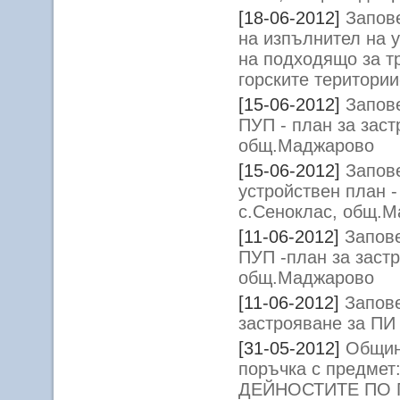
[18-06-2012]
Запов
на изпълнител на у
на подходящо за т
горските територи
[15-06-2012]
Запов
ПУП - план за заст
общ.Маджарово
[15-06-2012]
Запов
устройствен план -
с.Сеноклас, общ.
[11-06-2012]
Запове
ПУП -план за заст
общ.Маджарово
[11-06-2012]
Запове
застрояване за ПИ
[31-05-2012]
Общин
поръчка с предм
ДЕЙНОСТИТЕ ПО 