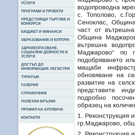
УСЛУГИ
водопроводна мреж
ПРОГРАМИ И ПРОЕКТИ
с. Тополово, с.Го
ПРЕДСТОЯЩИ ТЪРГОВЕ И
Сеноклас, Община
КОНКУРСИ
част от вътрешна
БЮДЖЕТ И ФИНАНСИ
Община Маджарово
ОБРАЗОВАНИЕ И КУЛТУРА
вътрешна водопр
ЗДРАВЕОПАЗВАНЕ.
Маджарово“ по п
СОЦИАЛНИ ДЕЙНОСТИ И
УСЛУГИ
подобряването ил
ДОСТЪП ДО
мащаби инфраст
ИНФОРМАЦИЯ. РЕГИСТРИ
обновяване на се
ТУРИЗЪМ
развитие на селск
ГАЛЕРИЯ
представите ин
СПРАВОЧНИК
подробно посоче
ПОЛЕЗНИ ВРЪЗКИ
образец на количе
ПРОФИЛ НА КУПУВАЧА
1. Реконструкция 
КОНТАКТИ
гр.Маджарово, общ
2. Реконструкция 