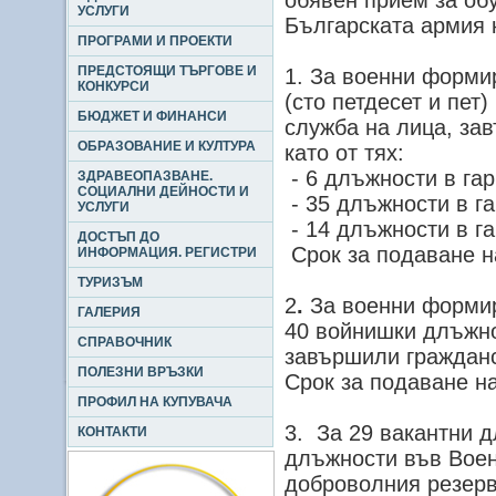
обявен прием за об
УСЛУГИ
Българската армия 
ПРОГРАМИ И ПРОЕКТИ
ПРЕДСТОЯЩИ ТЪРГОВЕ И
1. За военни форми
КОНКУРСИ
(сто петдесет и пет
БЮДЖЕТ И ФИНАНСИ
служба на лица, за
ОБРАЗОВАНИЕ И КУЛТУРА
като от тях:
- 6 длъжности в гар
ЗДРАВЕОПАЗВАНЕ.
СОЦИАЛНИ ДЕЙНОСТИ И
- 35 длъжности в га
УСЛУГИ
- 14 длъжности в г
ДОСТЪП ДО
Срок за подаване на
ИНФОРМАЦИЯ. РЕГИСТРИ
ТУРИЗЪМ
2
.
За военни форми
ГАЛЕРИЯ
40 войнишки длъжно
СПРАВОЧНИК
завършили гражданс
ПОЛЕЗНИ ВРЪЗКИ
Срок за подаване на
ПРОФИЛ НА КУПУВАЧА
3. За 29 вакантни 
КОНТАКТИ
длъжности във Воен
доброволния резерв