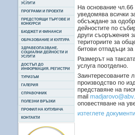
УСЛУГИ
На основание чл.66
ПРОГРАМИ И ПРОЕКТИ
уведомява всички з
ПРЕДСТОЯЩИ ТЪРГОВЕ И
обсъждане за одобр
КОНКУРСИ
дейностите по съби
БЮДЖЕТ И ФИНАНСИ
други съоръжения з
ОБРАЗОВАНИЕ И КУЛТУРА
териториите за общ
битови отпадъци за 
ЗДРАВЕОПАЗВАНЕ.
СОЦИАЛНИ ДЕЙНОСТИ И
УСЛУГИ
Размерът на таксата
ДОСТЪП ДО
услуга поотделно.
ИНФОРМАЦИЯ. РЕГИСТРИ
Заинтересованите ли
ТУРИЗЪМ
производство по изд
ГАЛЕРИЯ
представяне на пис
СПРАВОЧНИК
mail
madjarovo@abv
ПОЛЕЗНИ ВРЪЗКИ
оповестяване на ув
ПРОФИЛ НА КУПУВАЧА
изтеглете документ
КОНТАКТИ