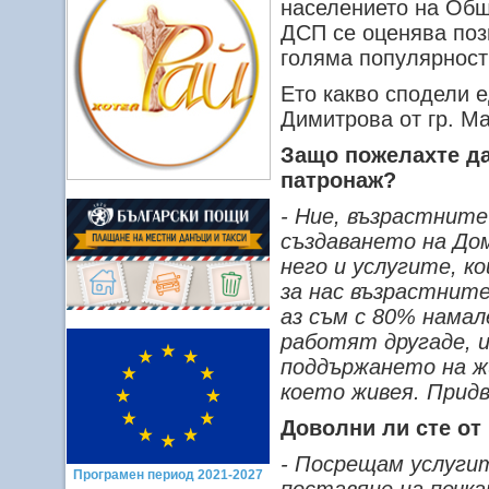
населението на Общ
ДСП се оценява поз
голяма популярност
Ето какво сподели 
Димитрова от гр. М
Защо пожелахте да
патронаж?
- Ние, възрастните
създаването на До
него и услугите, 
за нас възрастните
аз съм с 80% намал
работят другаде, и
поддържането на ж
което живея. Прид
Доволни ли сте от
- Посрещам услугит
Програмен период 2021-2027