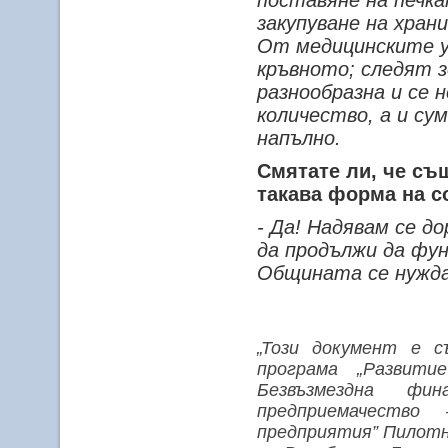
поставяне на печка
закупуване на хран
От медицинските у
кръвното; следят 
разнообразна и се 
количество, а и су
напълно.
Смятате ли, че съ
такава форма на с
- Да! Надявам се д
да продължи да фу
Общината се нужда
„Този документ е с
програма „Развити
Безвъзмездна фин
предприемачество
предприятия” Пилотн