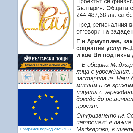
Проектът се финанс
България. Общата ст
244 487,68 лв. са 
Пред регионалния в
отговори на зададе
Г-н Армутлиев, как
социални услуги-„
и кое Ви подтикна 
− В община Маджаро
лица с увреждания
застаряване. Наш д
мислим и се грижим
лицата с увреждан
доведе до решение
проект.
Откриването на Со
патронаж” е важна
Маджарово, в името
Програмен период 2021-2027