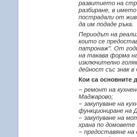
развитието на стра
разбиране, в името
пострадали от жив
да им подаде ръка.
Периодът на реализ
които се предоста
патронаж”. От год
на такава форма на
изключително голя
дейност със знак в
Кои са основните 
− ремонт на кухнен
Маджарово;
−
закупуване на кух
функциониране на 
−
закупуване на мот
храна по домовете 
−
предоставяне на 