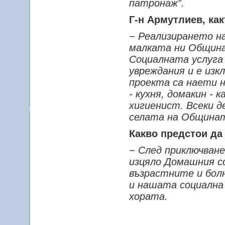
патронаж”.
Г-н Армутлиев, ка
− Реализирането н
малката ни Община
Социалната услуга 
увреждания и е изк
проекта са наети н
- кухня, домакин - 
хигиенист. Всеки д
селата на Община
Какво предстои да
− След приключван
изцяло Домашния с
възрастните и бол
и нашата социална 
хората.