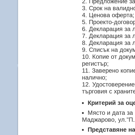
Предложение за
Срок на валидн
Ценова оферта;
Проекто-договор
Декларация за л
Декларация за л
Декларация за л
Списък на доку
Копие от докум
регистър;
Заверено копие
налично;
Удостоверение 
търговия с хранит
Критерий за оц
Място и дата за
Маджарово, ул."П
Представяне н