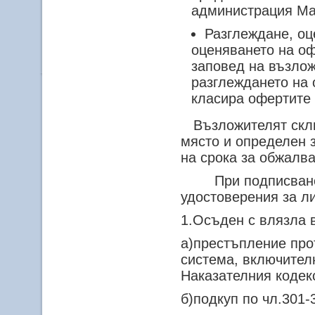
администрация М
Разглеждане, оц
оценяването на оф
заповед на възлож
разглеждането на 
класира офертите 
Възложителят сключ
място и определен 
на срока за обжалва
При подписване н
удостоверения за л
1.Осъден с влязла в
а)престъпление про
система, включителн
Наказателния кодек
б)подкуп по чл.301-