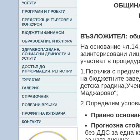
УСЛУГИ
ОБЩИНА
ПРОГРАМИ И ПРОЕКТИ
ПРЕДСТОЯЩИ ТЪРГОВЕ И
КОНКУРСИ
БЮДЖЕТ И ФИНАНСИ
ВЪЗЛОЖИТЕЛ: общ
ОБРАЗОВАНИЕ И КУЛТУРА
На основание чл.14
ЗДРАВЕОПАЗВАНЕ.
заинтерисовани лиц
СОЦИАЛНИ ДЕЙНОСТИ И
УСЛУГИ
участват в процедур
ДОСТЪП ДО
1.Поръчка с предмет
ИНФОРМАЦИЯ. РЕГИСТРИ
на бюджетните зав
ТУРИЗЪМ
детска градина,Уче
ГАЛЕРИЯ
Маджарово";
СПРАВОЧНИК
2.Определям услови
ПОЛЕЗНИ ВРЪЗКИ
ПРОФИЛ НА КУПУВАЧА
Правно основа
КОНТАКТИ
Прогнозна стой
без ДДС за една к
за изпълнение;