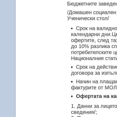
Бюджетните заведе
/Домашен социален 
Ученически стол/
Срок на валидно
календарни дни.Це
офертите, след та
до 10% разлика с
потребителските ц
Националния стати
Срок на действие
договора за изпъл
Начин на плащан
фактурите от МОЛ
Офертата на к
Данни за лицет
сведения/;