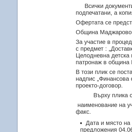
Всички документи 
подпечатани, а копи
Офертата се предст
Община Маджарово,
За участие в проце
с предмет : „Достав
Целодневна детска 
патронаж в община
В този плик се пост
надпис „Финансова 
проекто-договор.
Върху плика се п
наименование на уч
факс.
Дата и място на
предложения 04.06