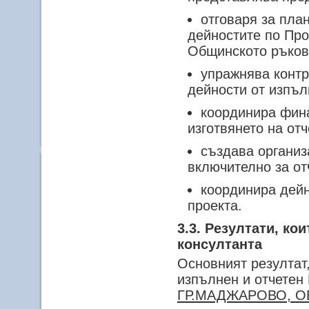
отговаря за пла
дейностите по Про
Общинското ръков
упражнява контр
дейности от изпъ
координира фина
изготвянето на от
създава организ
включително за от
координира дейн
проекта.
3.3. Резултати, ко
консултанта
Основният резултат,
изпълнен и отчетен
ГР.МАДЖАРОВО, О