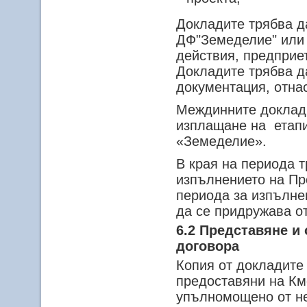
Докладите трябва д
ДФ"Земеделие" или 
действия, предприет
Докладите трябва д
документация, отна
Междинните доклади
изплащане на
етап
«Земеделие».
В края на периода 
изпълнението на Про
периода за изпълне
да се придружава о
6.2 Представяне и
договора
Копия от докладите
предоставяни на К
упълномощено от не