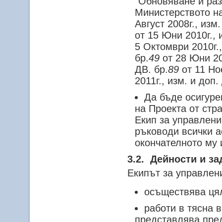
"Обновяване и раз
Министерството на
Август 2008г., изм.
от 15 Юни 2010г., 
5 Октомври 2010г.,
бр.
49
от 28 Юни 201
ДВ. бр.
89
от 11 Ное
2011г., изм. и доп.
Да бъде осигуре
на Проекта от ст
Екип за управлени
ръководи всички а
окончателното му 
3.2. Дейности и з
Екипът за управлен
осъществява цял
работи в тясна 
представлява пред