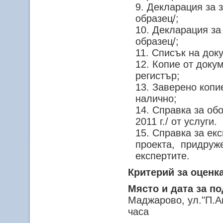
Декларация за з
образец/;
Декларация за
образец/;
Списък на док
Копие от докум
регистър;
Заверено копие
налично;
Справка за обо
2011 г./ от услуги.
Справка за екс
проекта, придруже
експертите.
Критерий за оценк
Място и дата за п
Маджарово, ул."П.Ан
часа