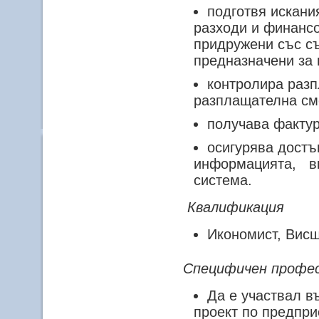
подготвя искани
разходи и финансо
придружени със с
предназначени за
контролира разп
разплащателна сме
получава фактур
осигурява достъ
информацията, вк
система.
Квалификация
Икономист, Висш
Специфичен профе
Да е участвал в
проект по предпри