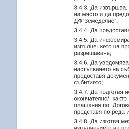
3.4.3. Да извършва
на място и да пред
ДФ"Земеделие";
3.4.4. Да предоста
3.4.5. Да информир
изпълнението на про
разрешаване;
3.4.6. Да уведомяв
настъпването на съ
предоставя докумен
събитието;
3.4.7. Да подготвя
окончателно/, както
плащания по Догово
представя по реда и
3.4.8. Да изготвя м
изпълнението на пр