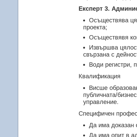
Експерт 3. Админи
Осъществява ця
проекта;
Осъществявя ко
Извършва цялост
свързана с дейнос
Води регистри, 
Квалификация
Висше образован
публичната/бизне
управление.
Специфичен профес
Да има доказан 
Да има опит в а