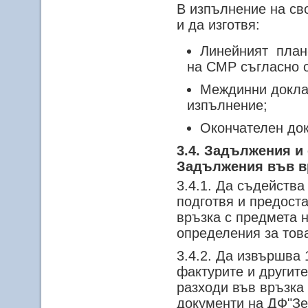
В изпълнение на св
и да изготвя:
Линейният план
на СМР съгласно 
Междинни доклад
изпълнение;
Окончателен док
3.4. Задължения и
Задължения във вр
3.4.1. Да съдейств
подготвя и предост
връзка с предмета 
определения за това
3.4.2. Да извършва
фактурите и другит
разходи във връзка 
документи на ДФ"Зе