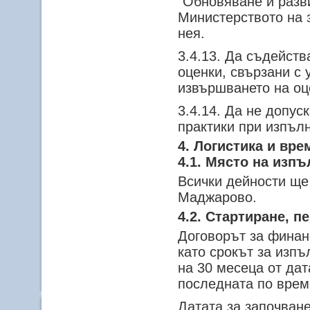
"Обновяване и разв
Министерството на 
нея.
3.4.13. Да съдейст
оценки, свързани с
извършването на оц
3.4.14. Да не допус
практики при изпъл
4. Логистика и вр
4.1. Място на изп
Всички дейности ще 
Маджарово.
4.2. Стартиране, 
Договорът за финанс
като срокът за изпъ
на 30 месеца от дат
последната по врем
Датата за започване