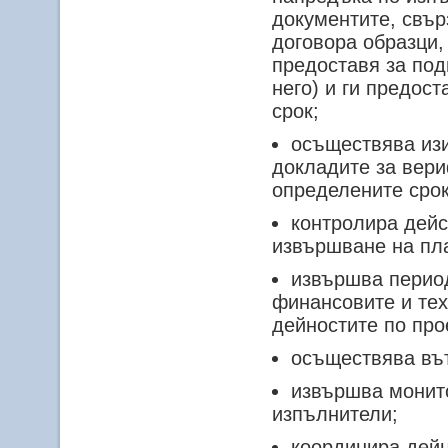
документите, свър
договора образци,
предоставя за под
него) и ги предос
срок;
осъществява из
докладите за вери
определените срок
контролира дейс
извършване на пл
извършва перио
финансовите и тех
дейностите по про
осъществява вът
извършва монито
изпълнители;
координира дейн