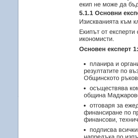
екип не може да бъ
5.1.1 Основни експ
Изискванията към к
Екипът от експерти
икономисти.
Основен експерт 1:
планира и орган
резултатите по въ
Общинското ръков
осъществява ко
община Маджарово
отговаря за еже
финансиране по пр
финансови, технич
подписва всички
напредъка по изпъ