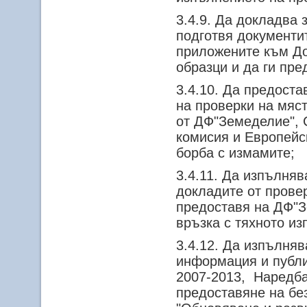
3.4.9. Да докладва 
подготвя документи
приложените към До
образци и да ги пре
3.4.10. Да предоста
на проверки на мяст
от ДФ"Земеделие", 
комисия и Европейс
борба с измамите;
3.4.11. Да изпълня
докладите от провер
предоставя на ДФ"З
връзка с тяхното из
3.4.12. Да изпълняв
информация и публи
2007-2013, Наредба 
предоставяне на б