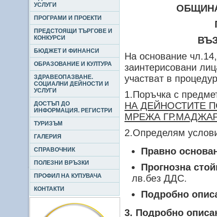
УСЛУГИ
ОБЩИНА
ПРОГРАМИ И ПРОЕКТИ
ПРЕДСТОЯЩИ ТЪРГОВЕ И
КОНКУРСИ
ВЪЗ
БЮДЖЕТ И ФИНАНСИ
На основание чл.14
ОБРАЗОВАНИЕ И КУЛТУРА
заинтерисовани лиц
участват в процедур
ЗДРАВЕОПАЗВАНЕ.
СОЦИАЛНИ ДЕЙНОСТИ И
УСЛУГИ
1.Поръчка с предме
ДОСТЪП ДО
НА ДЕЙНОСТИТЕ П
ИНФОРМАЦИЯ. РЕГИСТРИ
МРЕЖА ГР.МАДЖАР
ТУРИЗЪМ
2.Определям услови
ГАЛЕРИЯ
Правно основа
СПРАВОЧНИК
ПОЛЕЗНИ ВРЪЗКИ
Прогнозна стой
ПРОФИЛ НА КУПУВАЧА
лв.без ДДС.
КОНТАКТИ
Подробно опис
3. Подробно описа