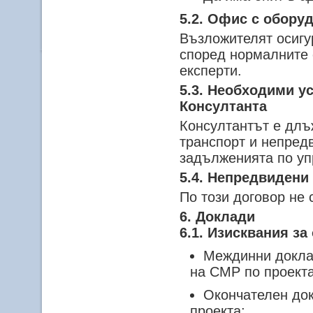
5.2. Офис с обору
Възложителят осигу
според нормалните 
експерти.
5.3. Необходими у
Консултанта
Консултантът е длъ
транспорт и непред
задълженията по уп
5.4. Непредвидени
По този договор не
6. Доклади
6.1. Изисквания за
Междинни доклад
на СМР по проекта
Окончателен до
проекта;