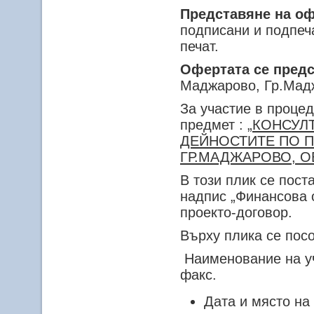
Представяне на о
подписани и подпеча
печат.
Офертата се предс
Маджарово, Гр.Мад
За участие в проце
предмет :
„КОНСУЛ
ДЕЙНОСТИТЕ ПО П
ГР.МАДЖАРОВО, О
В този плик се пост
надпис „Финансова 
проекто-договор.
Върху плика се пос
Наименование на уч
факс.
Дата и място на