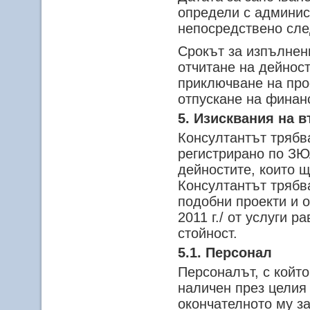
определи с админис
непосредствено сле
Срокът за изпълнен
отчитане на дейнос
приключване на про
отпускане на финан
5. Изисквания на 
Консултантът трябв
регистрирано по ЗЮ
дейностите, които 
Консултантът трябва
подобни проекти и о
2011 г./ от услуги
стойност.
5.1. Персонал
Персоналът, с койт
наличен през целия
окончателното му з