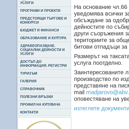
УСЛУГИ
На основание чл.66
ПРОГРАМИ И ПРОЕКТИ
уведомява всички з
ПРЕДСТОЯЩИ ТЪРГОВЕ И
обсъждане за одобр
КОНКУРСИ
дейностите по съби
БЮДЖЕТ И ФИНАНСИ
други съоръжения з
ОБРАЗОВАНИЕ И КУЛТУРА
териториите за общ
битови отпадъци за 
ЗДРАВЕОПАЗВАНЕ.
СОЦИАЛНИ ДЕЙНОСТИ И
УСЛУГИ
Размерът на таксата
ДОСТЪП ДО
услуга поотделно.
ИНФОРМАЦИЯ. РЕГИСТРИ
Заинтересованите ли
ТУРИЗЪМ
производство по изд
ГАЛЕРИЯ
представяне на пис
СПРАВОЧНИК
mail
madjarovo@abv
ПОЛЕЗНИ ВРЪЗКИ
оповестяване на ув
ПРОФИЛ НА КУПУВАЧА
изтеглете документ
КОНТАКТИ