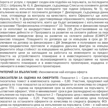
борота от услуги, с предмет сходен или подобен на поръчката, за последнит
 2011 г. (образец № 4); 6. Декларация, съдържаща Списък на основните дого
а поръчката, изпълнени през последните три години (образец № 5), п
зпълнение на всеки от посочените договори 7. Декларация, съдържаща данни
 тези, отговарящи за контрола на качеството, които Оферентът ще изпо
образец № 6); 9. Документи, удостоверяващи образованието, професионалн
равоспособност на експертите, които ще бъдат ангажирани с изпълнение на
астраховки “Професионална отговорност” 10. Техническо и финансово пред
е се използват за кандидатстване по мярка 226 „Възстановяване на го
ревантивни дейности от Програмата за развитие на селските райони за пери
вропейския земеделски фонд за развитие на селските райони (ЕЗФРСР
вансово плащане. Плащането по договора ще се извършва в срок до 30 
ключване на договор за финансиране с ДФ Земеделие и получаване на ава
риемо-предавателни протоколи и издадена данъчна фактура за извърш
ферентите обща стойност за извършване на дейностите, предмет на публич
инималните цени за заплащане на работата на инженерите за предост
бластта на устройственото планиране и в инвестиционното проектир
пределяне на размера на възнагражденията за предоставяне на проек
стройственото планиране и в инвестиционното проектиране, издадена 
нженерите в инвестиционното проектиране.
РИТЕРИЙ ЗА ВЪЗЛАГАНЕ:
Икономически най-изгодна оферта
ОКАЗАТЕЛИ ЗА ОЦЕНКА НА ОФЕРТИТЕ:
Показател 1 – Срок за изпълнен
тносителна тежест в комплексната оценка – 0,80. Участник, предложил най
ценката по този показател за останалите оференти се изчислява по следната 
ъдето ТП1 – оценка на предложения срок за изпълнение на поръчката; Vi
ъответния оферент; Vmin е минималният срок в дни (календарни) на оферент
зпълнение на поръчката. Показател 2 – Предлагана цена с максимален брой 
омплексната оценка – 0,20. Участник, предложил най-ниска цена получа
оказател за останалите оференти се изчислява по следната формула: ФОi = 
ценка на предложената цена за изпълнение на поръчката; Cmin – е най-нис