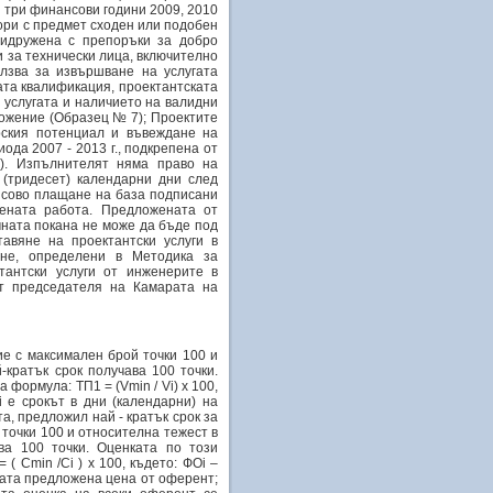
е три финансови години 2009, 2010
вори с предмет сходен или подобен
ридружена с препоръки за добро
 за технически лица, включително
лзва за извършване на услугата
ата квалификация, проектантската
 услугата и наличието на валидни
ложение (Образец № 7); Проектите
рския потенциал и въвеждане на
ода 2007 - 2013 г., подкрепена от
). Изпълнителят няма право на
(тридесет) календарни дни след
нсово плащане на база подписани
ената работа. Предложената от
ната покана не може да бъде под
авяне на проектантски услуги в
ане, определени в Методика за
тантски услуги от инженерите в
от председателя на Камарата на
ие с максимален брой точки 100 и
-кратък срок получава 100 точки.
формула: ТП1 = (Vmin / Vi) х 100,
 е срокът в дни (календарни) на
а, предложил най - кратък срок за
точки 100 и относителна тежест в
ва 100 точки. Оценката по този
( Cmin /Ci ) х 100, където: ФОi –
ката предложена цена от оферент;