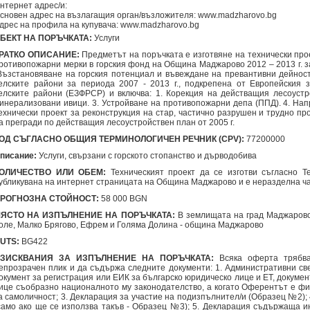
нтернет адрес/и:
сновен адрес на възлагащия орган/възложителя: www.madzharovo.bg
дрес на профила на купувача: www.madzharovo.bg
БЕКТ НА ПОРЪЧКАТА:
Услуги
РАТКО ОПИСАНИЕ:
Предметът на поръчката е изготвяне на технически про
ротивопожарни мерки в горския фонд на Община Маджарово 2012 – 2013 г. з
Възстановяване на горския потенциал и въвеждане на превантивни дейност
елските райони за периода 2007 - 2013 г., подкрепена от Европейския 
елските райони (ЕЗФРСР) и включва: 1. Корекция на действащия лесоустр
инерализовани ивици. 3. Устройване на противопожарни депа (ППД). 4. Напр
ехнически проект за реконструкция на стар, частично разрушен и трудно пр
а прегради по действащия лесоустройствен план от 2005 г.
ОД СЪГЛАСНО ОБЩИЯ ТЕРМИНОЛОГИЧЕН РЕЧНИК (CPV):
77200000
писание:
Услуги, свързани с горското стопанство и дърводобива
ОЛИЧЕСТВО ИЛИ ОБЕМ:
Техническият проект да се изготви съгласно Т
убликувана на интернет страницата на Община Маджарово и е неразделна ча
РОГНОЗНА СТОЙНОСТ:
58 000 BGN
ЯСТО НА ИЗПЪЛНЕНИЕ НА ПОРЪЧКАТА:
В землищата на град Маджарово
оле, Малко Брягово, Ефрем и Голяма Долина - община Маджарово
UTS:
BG422
ЗИСКВАНИЯ ЗА ИЗПЪЛНЕНИЕ НА ПОРЪЧКАТА:
Всяка оферта трябва
епрозрачен плик и да съдържа следните документи: 1. Административни св
окумент за регистрация или ЕИК за българско юридическо лице и ЕТ, докуме
ице съобразно националното му законодателство, а когато Оферентът е фи
а самоличност; 3. Декларация за участие на подизпълнител/и (Образец №2);
само ако ще се използва такъв - Образец №3); 5. Декларация съдържаща 