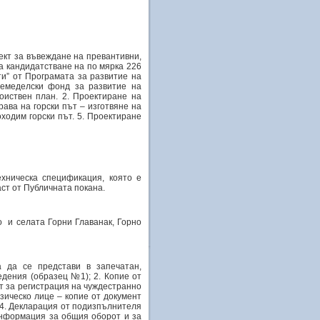
ект за въвеждане на превантивни,
а кандидатстване на по мярка 226
и” от Програмата за развитие на
земеделски фонд за развитие на
оиствен план. 2. Проектиране на
ава на горски път – изготвяне на
оходим горски път. 5. Проектиране
ехническа спецификация, която е
ст от Публичната покана.
 и селата Горни Главанак, Горно
 да се представи в запечатан,
едения (образец №1); 2. Копие от
нт за регистрация на чуждестранно
зическо лице – копие от документ
 4. Декларация от подизпълнителя
информация за общия оборот и за