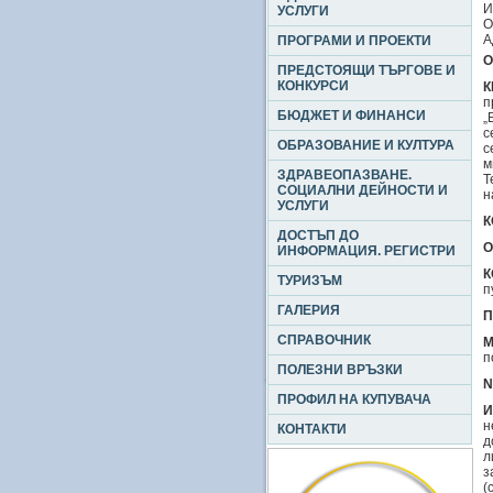
И
УСЛУГИ
О
А
ПРОГРАМИ И ПРОЕКТИ
О
ПРЕДСТОЯЩИ ТЪРГОВЕ И
КОНКУРСИ
К
п
БЮДЖЕТ И ФИНАНСИ
„
с
ОБРАЗОВАНИЕ И КУЛТУРА
с
м
ЗДРАВЕОПАЗВАНЕ.
Т
СОЦИАЛНИ ДЕЙНОСТИ И
н
УСЛУГИ
К
ДОСТЪП ДО
О
ИНФОРМАЦИЯ. РЕГИСТРИ
К
ТУРИЗЪМ
п
ГАЛЕРИЯ
П
СПРАВОЧНИК
М
п
ПОЛЕЗНИ ВРЪЗКИ
N
ПРОФИЛ НА КУПУВАЧА
И
н
КОНТАКТИ
д
л
з
(