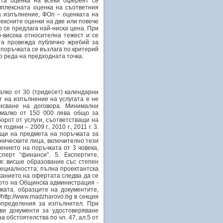
ата оценка на всеки оферент се
мплексната оценка на съответния
а изпълнение, ФОn – оценката на
ексните оценки на две или повече
о се предлага най-ниска цена. При
й-висока относителна тежест и се
та провежда публично жребий за
поръчката се възлага по критерий
о реда на предходната точка.
алко от 30 (тридесет) календарни
т на изпълнение на услугата е не
писване на договора. Минимални
-малко от 150 000 лева общо за
оборот от услуги, съответстващи на
ини – 2009 г., 2010 г., 2011 г. 3.
ащи на предмета на поръчката за
ническите лица, включително тези
ението на поръчката от 3 човека,
сперт “финанси”. 5. Експертите,
я: висше образование със степен
пециалността; пълна проектантска
анието на офертата следва да се
вото на Общинска администрация -
ката, образците на документите,
http://www.madzharovo.bg в секция
определения за изпълнител. При
ви документи за удостоверяване
а обстоятелства по чл. 47, ал.5 от