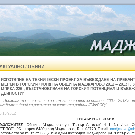
АКТУАЛНО
ОБЯВИ
/
ИЗГОТВЯНЕ НА ТЕХНИЧЕСКИ ПРОЕКТ ЗА ВЪВЕЖДАНЕ НА ПРЕВАН
МЕРКИ В ГОРСКИЯ ФОНД НА ОБЩИНА МАДЖАРОВО 2012 – 2013 Г. 
МЯРКА 226 „ВЪЗСТАНОВЯВАНЕ НА ГОРСКИЯ ПОТЕНЦИАЛ И ВЪВЕ
ДЕЙНОСТИ”
т Програмата за развитие на селските райони за периода 2007 - 2013 г., 
емеделски фонд за развитие на селските райони (ЕЗФРСР)"
5/10/2012
ПУБЛИЧНА ПОКАНА
ЪЗЛОЖИТЕЛ:
Община Маджарово ул. "Петър Ангелов” №1, За: Иван С
УТЕПОР”, РБългария 6480, град Маджарово, Тел.: 03720, E-mail:
madjarovo@ab
ясто/места за контакт: Общинска администрация-Маджарово, ул. "Петър Анг