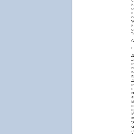
C
и
о
с
о
у
и
о
"
С
Е
Д
д
п
и
п
п
Д
п
о
в
а
м
п
п
М
к
“
с
л