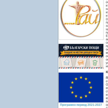
о
и
н
и
и
(
п
з
щ
п
Е
а
с
п
о
м
о
о
у
и
К
П
о
О
к
с
и
к
п
о
Програмен период 2021-2027