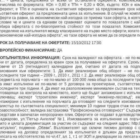
i… - цената, предложена от всеки от останалите оференти. Комплексн
зчислява по формулата: КОn = 0,80 x ТПn + 0,20 x ФОn, където: КОn е ко
ферент; е ТПn е оценката на съответния оферент за предложения срок н
ъответния оферент за предложената цена за изпълнение. В случай че компл
ферти са равни, за икономически най-изгодна се приема тази оферта, в коят
словие че и цените са еднакви се сравняват оценките по показателя с на
збира офертата с по-благоприятна стойност по този показател. Комисия
пределяне на изпълнител между класираните на първо място оферти, когато 
икономически най-изгодна оферта", но тази оферта не може да се определи п
РОК ЗА ПОЛУЧАВАНЕ НА ОФЕРТИТЕ:
15/10/2012 17:00
ВРОПЕЙСКО ФИНАНСИРАНЕ:
ДА
ОПЪЛНИТЕЛНА ИНФОРМАЦИЯ:
Срок на валидност на офертата - не по-м
ни от датата, определена за краен срок за получаване на офертите. Срокъ
овече от 15 (петнадесет) календарни дни, считано от датата на под
зисквания към оферентите: 1. Да имат реализиран общ оборот – не по
оследните три години – 2009 г., 2010 г., 2011 г. 2. Да имат реализиран общ 
редмета на поръчката – не по-малко от 100 000 лева общо за последните три год
а имат изпълнени не по-малко от 5 договора за проектиране, съответств
оследните три години. 4. Да имат на разположение минимален състав на тех
тговарящи за контрола на качеството, които ще бъдат ангажирани с изпълн
ключващ: експерт “строителен инженер”; експерт ”инженер-лесовъд”; ек
нгажирани с изпълнение на поръчката да отговарят на следните изисквани
агистър по съответната специалност; минимум 10 години трудов стаж по с
равоспособност; валидна застраховка “Професионална отговорност” Съдърж
редстави в запечатан непрозрачен плик. Офертите се подават в деловодст
аджарово, ул.”Петър Ангелов" №1. Изискванията за изпълнение на поръч
акто и цялата документация за участие се съдържат на следния адрес: http://
Актуално”, подменю „Обяви”. Възложителят ще сключи писмен договор с 
ключване на договор определеният за изпълнител е длъжен да предста
ипсата на обстоятелства по чл.47, ал. 1, т.1 от ЗОП и декларации за липсата н